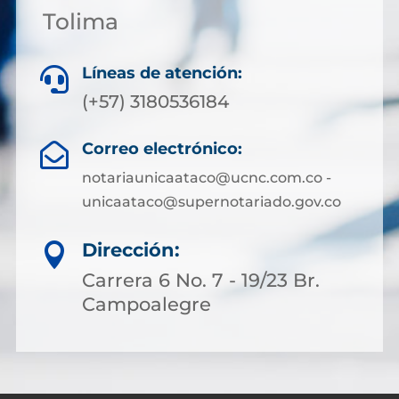
Tolima
Líneas de atención:

(+57) 3180536184
Correo electrónico:

notariaunicaataco@ucnc.com.co -
unicaataco@supernotariado.gov.co
Dirección:

Carrera 6 No. 7 - 19/23 Br.
Campoalegre