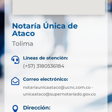
Notaría Única de
Ataco
Tolima
Líneas de atención:

(+57) 3180536184
Correo electrónico:

notariaunicaataco@ucnc.com.co -
unicaataco@supernotariado.gov.co
Dirección:
