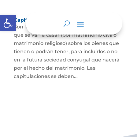
Abrir barra de herramientas
Capitulaciones Matrimoniales
Son los acuerdos que hacen las personas
que se van a casar (por matrimonio civil o
matrimonio religioso) sobre los bienes que
tienen o podrán tener, para incluirlos o no
en la futura sociedad conyugal que nacerá
por el hecho del matrimonio. Las
capitulaciones se deben...