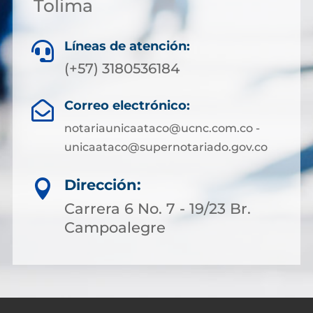
Tolima
Líneas de atención:

(+57) 3180536184
Correo electrónico:

notariaunicaataco@ucnc.com.co -
unicaataco@supernotariado.gov.co
Dirección:

Carrera 6 No. 7 - 19/23 Br.
Campoalegre