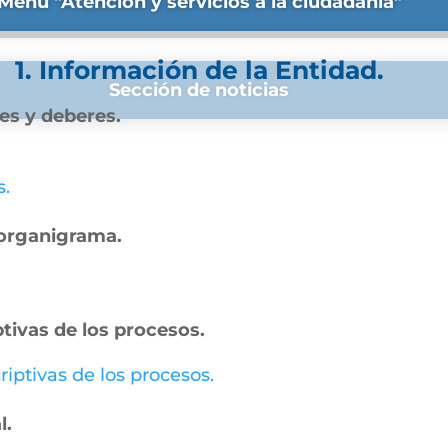
Menú "Atención y servicios a la ciudadanía"
1. Información de la Entidad.
Sección de noticias
nes y deberes.
s.
– organigrama.
ptivas de los procesos.
riptivas de los procesos.
l.