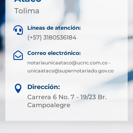
Tolima
Líneas de atención:

(+57) 3180536184
Correo electrónico:

notariaunicaataco@ucnc.com.co -
unicaataco@supernotariado.gov.co
Dirección:

Carrera 6 No. 7 - 19/23 Br.
Campoalegre