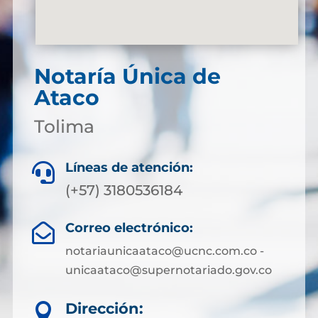
Notaría Única de
Ataco
Tolima
Líneas de atención:

(+57) 3180536184
Correo electrónico:

notariaunicaataco@ucnc.com.co -
unicaataco@supernotariado.gov.co
Dirección:
