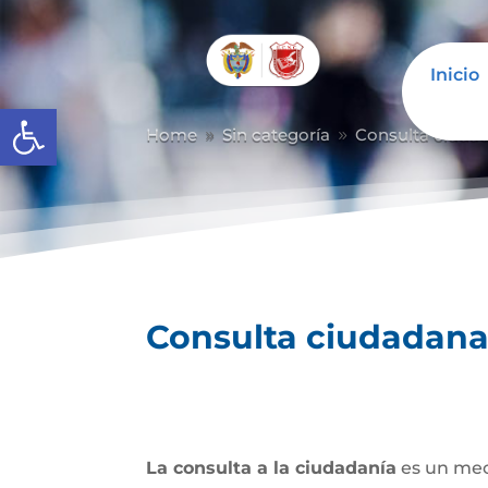
Inicio
Abrir barra de herramientas
Home
Sin categoría
Consulta ciuda
9
9
Consulta ciudadan
La consulta a la ciudadanía
es un mec