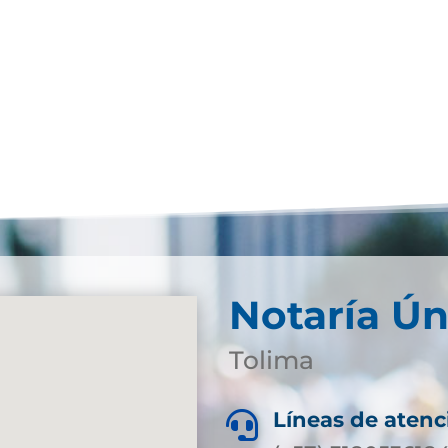
Notaría Ún
Tolima
Líneas de atenc
