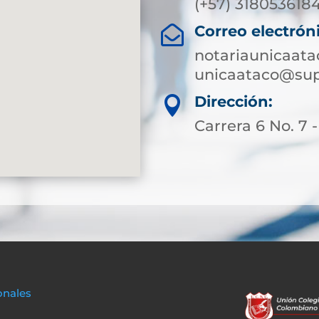
(+57) 318053618
Correo electrón

notariaunicaat
unicaataco@sup
Dirección:

Carrera 6 No. 7 
onales