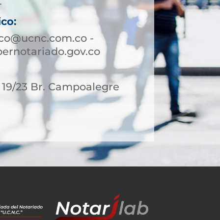
4
ico:
aco@ucnc.com.co -
ernotariado.gov.co
- 19/23 Br. Campoalegre