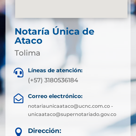
Notaría Única de
Ataco
Tolima
Líneas de atención:

(+57) 3180536184
Correo electrónico:

notariaunicaataco@ucnc.com.co -
unicaataco@supernotariado.gov.co
Dirección:
