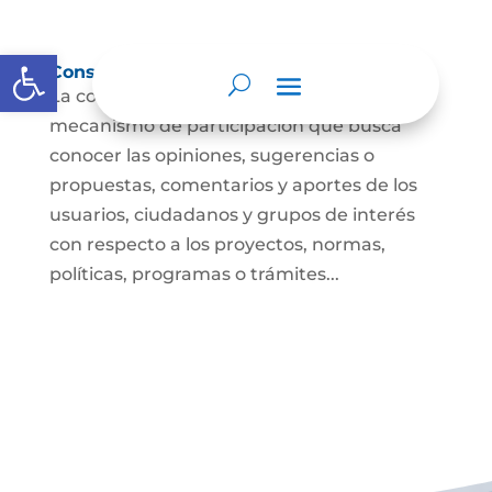
Abrir barra de herramientas
Consulta ciudadana
La consulta a la ciudadanía es un
mecanismo de participación que busca
conocer las opiniones, sugerencias o
propuestas, comentarios y aportes de los
usuarios, ciudadanos y grupos de interés
con respecto a los proyectos, normas,
políticas, programas o trámites...