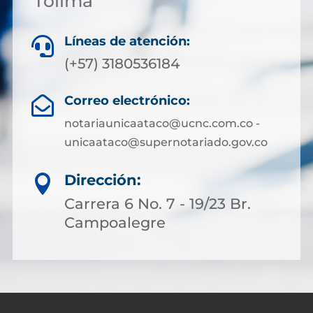
Tolima
Líneas de atención:

(+57) 3180536184
Correo electrónico:

notariaunicaataco@ucnc.com.co -
unicaataco@supernotariado.gov.co
Dirección:

Carrera 6 No. 7 - 19/23 Br.
Campoalegre