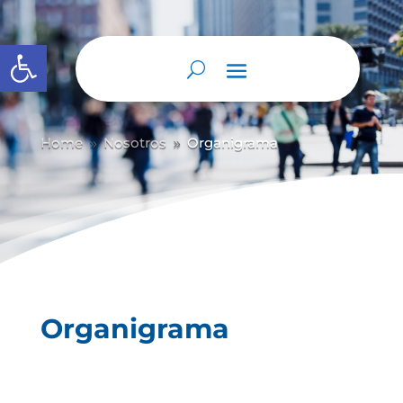
Abrir barra de herramientas
Home
Nosotros
Organigrama
9
9
Organigrama