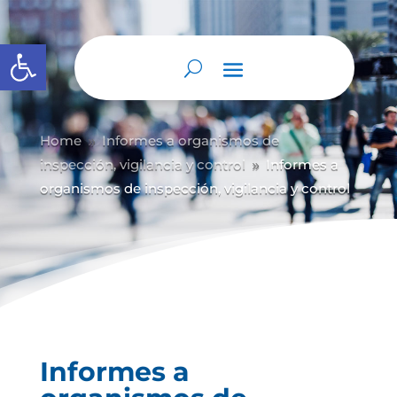
Abrir barra de herramientas
Home
Informes a organismos de
9
inspección, vigilancia y control
Informes a
9
organismos de inspección, vigilancia y control
Informes a