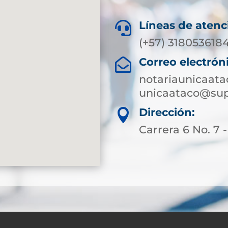
Líneas de atenc

(+57) 318053618
Correo electrón

notariaunicaat
unicaataco@sup
Dirección:

Carrera 6 No. 7 