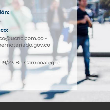
ión:
4
ico:
aco@ucnc.com.co -
ernotariado.gov.co
- 19/23 Br. Campoalegre