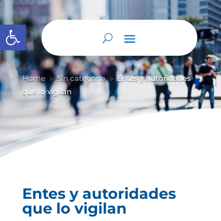
Abrir barra de herramientas
Home
Sin categoría
Entes y autoridades
9
9
que lo vigilan
Entes y autoridades
que lo vigilan