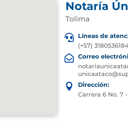
Notaría Ún
Tolima
Líneas de atenc

(+57) 318053618
Correo electrón

notariaunicaat
unicaataco@sup
Dirección:

Carrera 6 No. 7 