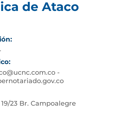
ica de Ataco
ión:
4
ico:
aco@ucnc.com.co -
ernotariado.gov.co
- 19/23 Br. Campoalegre