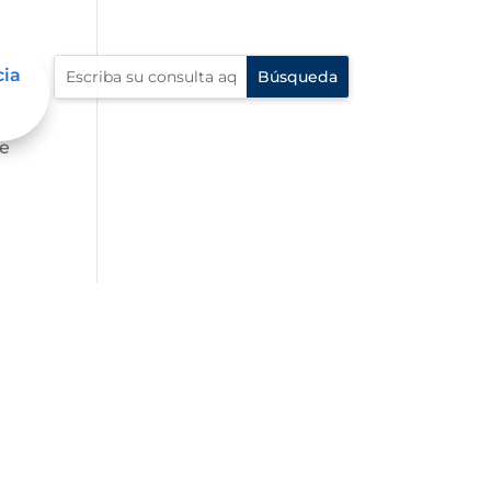
cia
fe