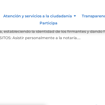
Atención y servicios a la ciudadanía
Transparen
Participa
crito de que las firmas que aparecen en un documento
, estableciendo la identidad de los firmantes y dando 
ITOS: Asistir personalmente a la notaría....