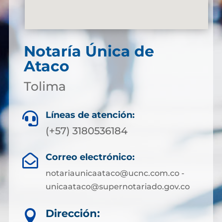
Notaría Única de
Ataco
Tolima
Líneas de atención:

(+57) 3180536184
Correo electrónico:

notariaunicaataco@ucnc.com.co -
unicaataco@supernotariado.gov.co
Dirección:
