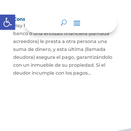
Abrir barra de herramientas
Constitución de hipoteca
Hay hipoteca cuando una persona, o un
banco o una entidad financiera (llamada
acreedora) le presta a otra persona una
suma de dinero, y esta última (llamada
deudora) asegura el pago, garantizándolo
con un inmueble de su propiedad. Si el
deudor incumple con los pagos...