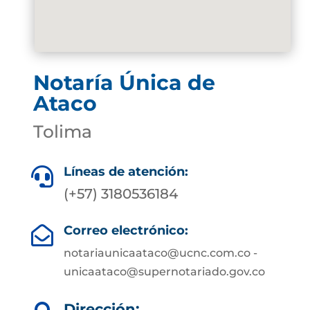
Notaría Única de
Ataco
Tolima
Líneas de atención:

(+57) 3180536184
Correo electrónico:

notariaunicaataco@ucnc.com.co -
unicaataco@supernotariado.gov.co
Dirección: