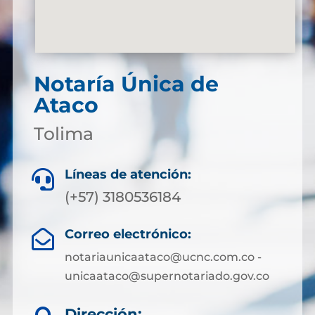
Notaría Única de
Ataco
Tolima
Líneas de atención:

(+57) 3180536184
Correo electrónico:

notariaunicaataco@ucnc.com.co -
unicaataco@supernotariado.gov.co
Dirección: