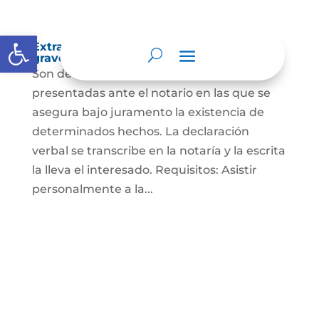
Abrir barra de herramientas
Extra-proceso o declaración bajo la
gravedad de juramento
Son declaraciones verbales o escritas
presentadas ante el notario en las que se
asegura bajo juramento la existencia de
determinados hechos. La declaración
verbal se transcribe en la notaría y la escrita
la lleva el interesado. Requisitos: Asistir
personalmente a la...