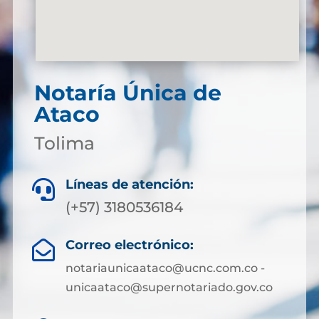
Notaría Única de
Ataco
Tolima
Líneas de atención:

(+57) 3180536184
Correo electrónico:

notariaunicaataco@ucnc.com.co -
unicaataco@supernotariado.gov.co