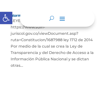
Abrir barra de herramientas
Normatividad especial
LEYES: Constitución Política de Colombia
https://www.suin-
juriscol.gov.co/viewDocument.asp?
ruta=Constitucion/1687988 ley 1712 de 2014
Por medio de la cual se crea la Ley de
Transparencia y del Derecho de Acceso a la
Información Pública Nacional y se dictan
otras...