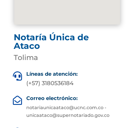
Notaría Única de
Ataco
Tolima
Líneas de atención:

(+57) 3180536184
Correo electrónico:

notariaunicaataco@ucnc.com.co -
unicaataco@supernotariado.gov.co