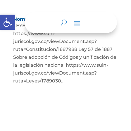
Abrir barra de herramientas
Normatividad
LEYES: Constitución Política de Colombia.
https://www.suin-
juriscol.gov.co/viewDocument.asp?
ruta=Constitucion/1687988 Ley 57 de 1887
Sobre adopción de Códigos y unificación de
la legislación nacional https://www.suin-
juriscol.gov.co/viewDocument.asp?
ruta=Leyes/1789030...