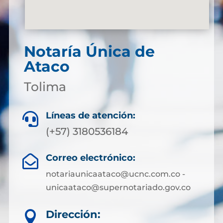
Notaría Única de
Ataco
Tolima
Líneas de atención:

(+57) 3180536184
Correo electrónico:

notariaunicaataco@ucnc.com.co -
unicaataco@supernotariado.gov.co
Dirección:
