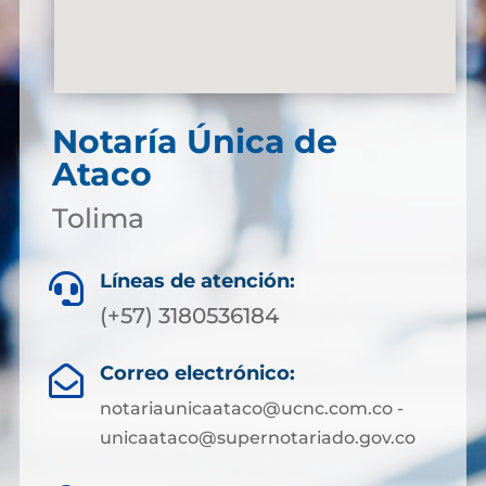
Notaría Única de
Ataco
Tolima
Líneas de atención:

(+57) 3180536184
Correo electrónico:

notariaunicaataco@ucnc.com.co -
unicaataco@supernotariado.gov.co