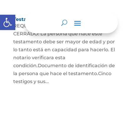
Abrir barra de herramientas
Testamento Cerrado
REQUISITOS PARA EL TESTAMENTO
CERRADO: La persona que hace este
testamento debe ser mayor de edad y por
lo tanto está en capacidad para hacerlo. El
notario verificara esta
condición.Documento de identificación de
la persona que hace el testamento.Cinco
testigos y sus...